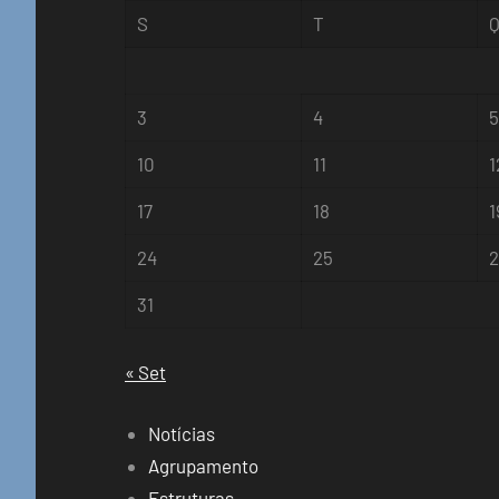
S
T
3
4
10
11
1
17
18
1
24
25
31
« Set
Notícias
Agrupamento
Estruturas