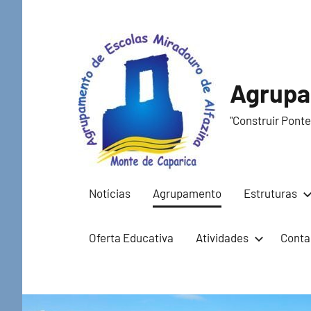
Saltar
para
o
conteúdo
Agrupa
"Construir Ponte
Notícias
Agrupamento
Estruturas
Oferta Educativa
Atividades
Conta