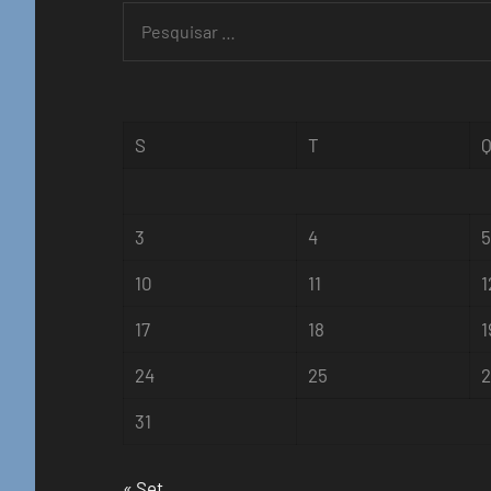
Pesquisar
por:
S
T
3
4
10
11
1
17
18
1
24
25
31
« Set