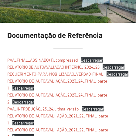
Documentação de Referência
PAA_FINAL_ASSINADO (1)_compressed
Descarregar
RELATÓRIO DE AUTOAVALIAÇÃO INTERNO_ 2024_25
Descarregar
REQUERIMENTO-PARA-MOBILIZAÇÃO_VERSÃO-FINAL
Descarregar
RELATORIO-DE-AUTOAVALIAÇÃO_2023_24_FINAL-parte-
1
Descarregar
RELATORIO-DE-AUTOAVALIAÇÃO_2023_24_FINAL-parte-
2
Descarregar
PAA_INTRODUÇÃO_23_24.ultima-versão
Descarregar
RELATORIO-DE-AUTOAVALI-AÇÃO_2021_22_FINAL-parte-
1
Descarregar
RELATORIO-DE-AUTOAVALI-AÇÃO_2021_22_FINAL-parte-