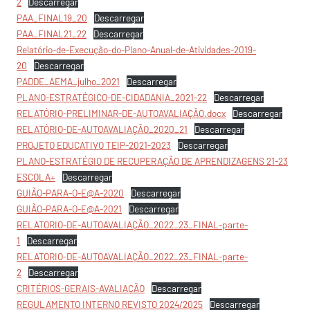
2
Descarregar
PAA_FINAL19_20
Descarregar
PAA_FINAL21_22
Descarregar
Relatório-de-Execução-do-Plano-Anual-de-Atividades-2019-
20
Descarregar
PADDE_AEMA_julho_2021
Descarregar
PLANO-ESTRATÉGICO-DE-CIDADANIA_2021-22
Descarregar
RELATÓRIO-PRELIMINAR-DE-AUTOAVALIAÇÃO.docx
Descarregar
RELATÓRIO-DE-AUTOAVALIAÇÃO_2020_21
Descarregar
PROJETO EDUCATIVO TEIP-2021-2023
Descarregar
PLANO-ESTRATÉGIO DE RECUPERAÇÃO DE APRENDIZAGENS 21-23
ESCOLA+
Descarregar
GUIÃO-PARA-O-E@A-2020
Descarregar
GUIÃO-PARA-O-E@A-2021
Descarregar
RELATORIO-DE-AUTOAVALIAÇÃO_2022_23_FINAL-parte-
1
Descarregar
RELATORIO-DE-AUTOAVALIAÇÃO_2022_23_FINAL-parte-
2
Descarregar
CRITÉRIOS-GERAIS-AVALIAÇÃO
Descarregar
REGULAMENTO INTERNO REVISTO 2024/2025
Descarregar